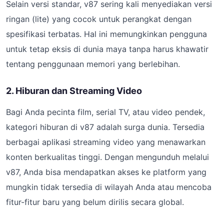
Selain versi standar, v87 sering kali menyediakan versi
ringan (lite) yang cocok untuk perangkat dengan
spesifikasi terbatas. Hal ini memungkinkan pengguna
untuk tetap eksis di dunia maya tanpa harus khawatir
tentang penggunaan memori yang berlebihan.
2. Hiburan dan Streaming Video
Bagi Anda pecinta film, serial TV, atau video pendek,
kategori hiburan di v87 adalah surga dunia. Tersedia
berbagai aplikasi streaming video yang menawarkan
konten berkualitas tinggi. Dengan mengunduh melalui
v87, Anda bisa mendapatkan akses ke platform yang
mungkin tidak tersedia di wilayah Anda atau mencoba
fitur-fitur baru yang belum dirilis secara global.