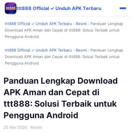
ttt888 Official ✓ Unduh APK Terbaru
ttt888 Official ✓ Unduh APK Terbaru
›
Resmi
›
Panduan Lengkap
Download APK Aman dan Cepat di ttt888: Solusi Terbaik untuk
Pengguna Android
ttt888 Official ✓ Unduh APK Terbaru
›
Resmi
›
Panduan Lengkap
Download APK Aman dan Cepat di ttt888: Solusi Terbaik untuk
Pengguna Android
Panduan Lengkap Download
APK Aman dan Cepat di
ttt888: Solusi Terbaik untuk
Pengguna Android
25 Mei 2026
· Resmi