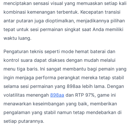
menciptakan sensasi visual yang memuaskan setiap kali
kombinasi kemenangan terbentuk. Kecepatan transisi
antar putaran juga dioptimalkan, menjadikannya pilihan
tepat untuk sesi permainan singkat saat Anda memiliki
waktu luang.
Pengaturan teknis seperti mode hemat baterai dan
kontrol suara dapat diakses dengan mudah melalui
menu tiga baris. Ini sangat membantu bagi pemain yang
ingin menjaga performa perangkat mereka tetap stabil
selama sesi permainan yang 898aa lebih lama. Dengan
volatilitas menengah
898aa
dan RTP 97%, game ini
menawarkan keseimbangan yang baik, memberikan
pengalaman yang stabil namun tetap mendebarkan di
setiap putarannya.