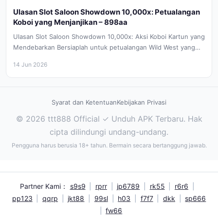
Ulasan Slot Saloon Showdown 10,000x: Petualangan
Koboi yang Menjanjikan – 898aa
Ulasan Slot Saloon Showdown 10,000x: Aksi Koboi Kartun yang
Mendebarkan Bersiaplah untuk petualangan Wild West yang
penuh warna dalam Saloon...
14 Jun 2026
Syarat dan Ketentuan
Kebijakan Privasi
© 2026 ttt888 Official ✓ Unduh APK Terbaru. Hak
cipta dilindungi undang-undang.
Pengguna harus berusia 18+ tahun. Bermain secara bertanggung jawab.
Partner Kami：
s9s9
|
rprr
|
jp6789
|
rk55
|
r6r6
|
pp123
|
qqrp
|
jkt88
|
99sl
|
h03
|
f7f7
|
dkk
|
sp666
|
fw66