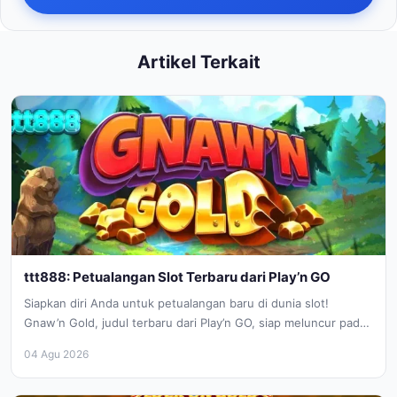
Artikel Terkait
ttt888: Petualangan Slot Terbaru dari Play’n GO
Siapkan diri Anda untuk petualangan baru di dunia slot!
Gnaw’n Gold, judul terbaru dari Play’n GO, siap meluncur pada
25...
04 Agu 2026