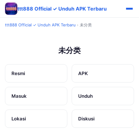
ttt888 Official ✓ Unduh APK Terbaru
ttt888 Official ✓ Unduh APK Terbaru
›
未分类
未分类
Resmi
APK
Masuk
Unduh
Lokasi
Diskusi