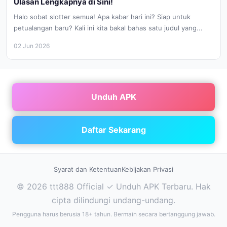
Ulasan Lengkapnya di Sini!
Halo sobat slotter semua! Apa kabar hari ini? Siap untuk
petualangan baru? Kali ini kita bakal bahas satu judul yang...
02 Jun 2026
Unduh APK
Daftar Sekarang
Syarat dan Ketentuan
Kebijakan Privasi
© 2026 ttt888 Official ✓ Unduh APK Terbaru. Hak
cipta dilindungi undang-undang.
Pengguna harus berusia 18+ tahun. Bermain secara bertanggung jawab.