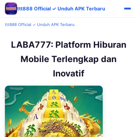
ttt888 Official ✓ Unduh APK Terbaru
ttt888 Official ✓ Unduh APK Terbaru
LABA777: Platform Hiburan
Mobile Terlengkap dan
Inovatif